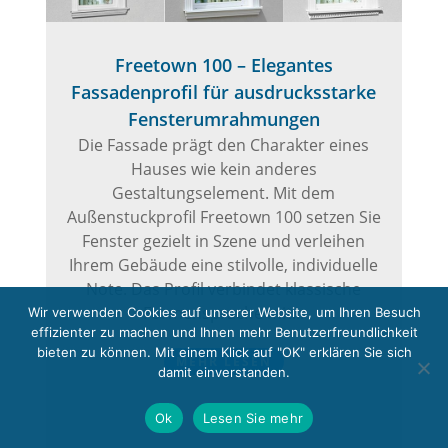
Freetown 100 – Elegantes
Fassadenprofil für ausdrucksstarke
Fensterumrahmungen
Die Fassade prägt den Charakter eines
Hauses wie kein anderes
Gestaltungselement. Mit dem
Außenstuckprofil Freetown 100 setzen Sie
Fenster gezielt in Szene und verleihen
Ihrem Gebäude eine stilvolle, individuelle
Note. Das Profil verbindet klassische
Formensprache mit...
Wir verwenden Cookies auf unserer Website, um Ihren Besuch
effizienter zu machen und Ihnen mehr Benutzerfreundlichkeit
bieten zu können. Mit einem Klick auf "OK" erklären Sie sich
MEHR LESEN
damit einverstanden.
Ok
Lesen Sie mehr