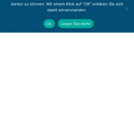
bieten zu können. Mit einem Klick auf "OK" erklären Sie sich
damit einverstanden.
Ok
Lesen Sie mehr
Datenschutzerklärung
@
Wiederverkäufer
All rights reserved |
stuckleistenstyropor.de
|
Über uns
|
Kontakt