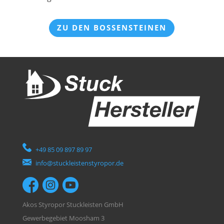
ZU DEN BOSSENSTEINEN
+49 85 09 897 89 97
info@stuckleistenstyropor.de
Akos Styropor Stuckleisten GmbH
Gewerbegebiet Moosham 3