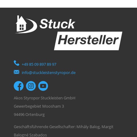
+49 85 09 897 89 97
info@stuckleistenstyropor.de
Akos Styropor Stuckleisten GmbH
Gewerbegebiet Moosham 3
94496 Ortenburg
Geschäftsführende Gesellschafter: Mihály Balog, Margit
Balogné Szabados