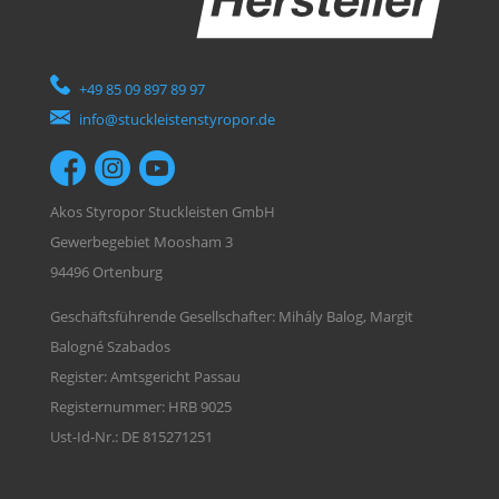
+49 85 09 897 89 97
info@stuckleistenstyropor.de
Akos Styropor Stuckleisten GmbH
Gewerbegebiet Moosham 3
94496 Ortenburg
Geschäftsführende Gesellschafter: Mihály Balog, Margit
Balogné Szabados
Register: Amtsgericht Passau
Registernummer: HRB 9025
Ust-Id-Nr.: DE 815271251