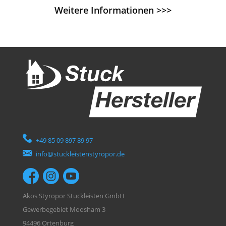
Weitere Informationen >>>
+49 85 09 897 89 97
info@stuckleistenstyropor.de
Akos Styropor Stuckleisten GmbH
Gewerbegebiet Moosham 3
94496 Ortenburg