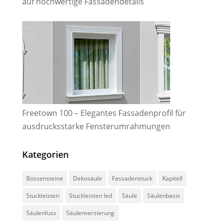
auf hochwertige Fassadendetails
Freetown 100 – Elegantes Fassadenprofil für
ausdrucksstarke Fensterumrahmungen
Kategorien
Bossensteine
Dekosäule
Fassadenstuck
Kapitell
Stuckleisten
Stuckleisten led
Säule
Säulenbasis
Säulenfuss
Säulenverzierung