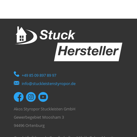
+49 85 09 897 89 97
info@stuckleistenstyropor.de
Akos Styropor Stuckleisten GmbH
Gewerbegebiet Moosham 3
94496 Ortenburg