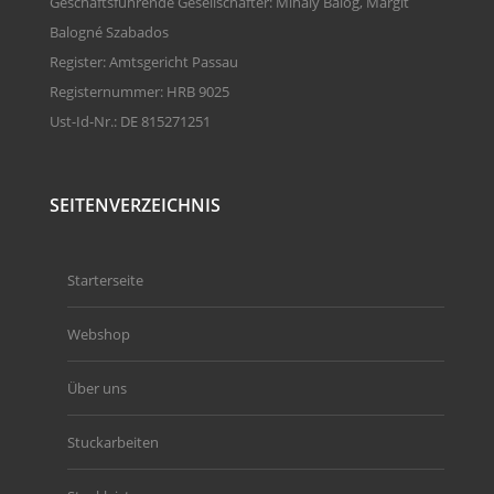
Geschäftsführende Gesellschafter: Mihály Balog, Margit
Balogné Szabados
Register: Amtsgericht Passau
Registernummer: HRB 9025
Ust-Id-Nr.: DE 815271251
SEITENVERZEICHNIS
Starterseite
Webshop
Über uns
Stuckarbeiten