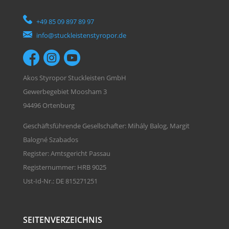
+49 85 09 897 89 97
info@stuckleistenstyropor.de
Akos Styropor Stuckleisten GmbH
Gewerbegebiet Moosham 3
94496 Ortenburg
Geschäftsführende Gesellschafter: Mihály Balog, Margit
Balogné Szabados
Register: Amtsgericht Passau
Registernummer: HRB 9025
Ust-Id-Nr.: DE 815271251
SEITENVERZEICHNIS