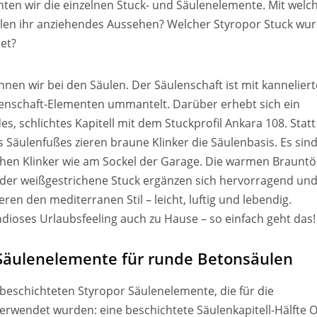
ten wir die einzelnen Stuck- und Säulenelemente. Mit welc
ulen ihr anziehendes Aussehen? Welcher Styropor Stuck wu
et?
nnen wir bei den Säulen. Der Säulenschaft ist mit kannelier
enschaft-Elementen ummantelt. Darüber erhebt sich ein
es, schlichtes Kapitell mit dem Stuckprofil Ankara 108. Statt
s Säulenfußes zieren braune Klinker die Säulenbasis. Es sind
chen Klinker wie am Sockel der Garage. Die warmen Braunt
der weißgestrichene Stuck ergänzen sich hervorragend un
ieren den mediterranen Stil – leicht, luftig und lebendig.
dioses Urlaubsfeeling auch zu Hause – so einfach geht das!
 Säulenelemente für runde Betonsäulen
 beschichteten Styropor Säulenelemente, die für die
rwendet wurden: eine beschichtete Säulenkapitell-Hälfte 