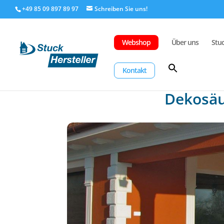
+49 85 09 897 89 97
Webshop
Über uns
Stu
Kontakt
Dekosäu