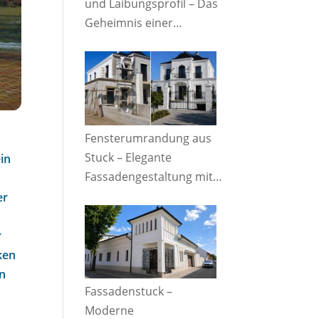
und Laibungsprofil – Das
Geheimnis einer
perfekten Fassade
Fensterumrandung aus
Stuck – Elegante
ein
Fassadengestaltung mit
beeindruckendem
er
Vorher-Nachher-Effekt
r
nken
en
Fassadenstuck –
Moderne