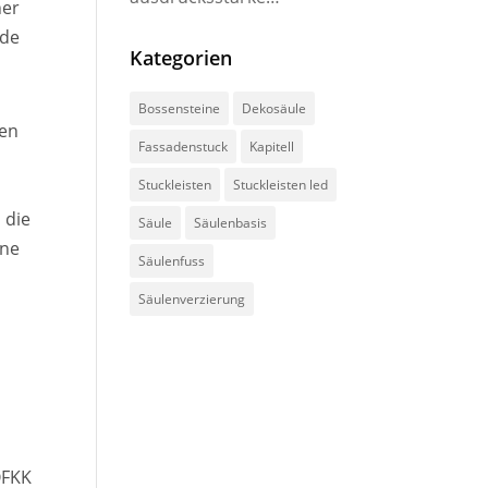
her
Fensterumrahmungen
rde
Kategorien
Bossensteine
Dekosäule
ten
Fassadenstuck
Kapitell
Stuckleisten
Stuckleisten led
 die
Säule
Säulenbasis
öne
Säulenfuss
d
Säulenverzierung
OFKK