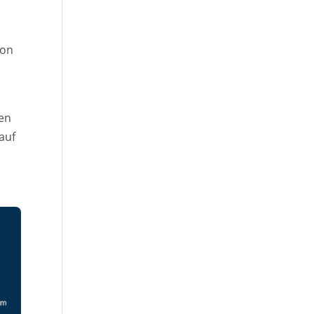
von
e
hen
auf