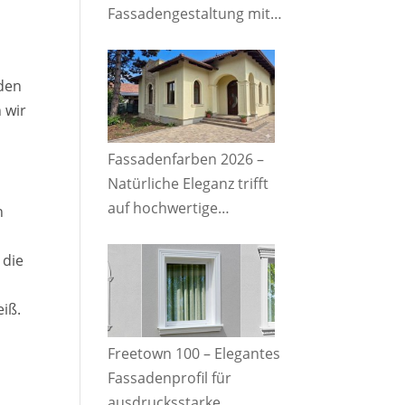
Fassadengestaltung mit
hochwertigen
Stuckelementen
aden
 wir
Fassadenfarben 2026 –
Natürliche Eleganz trifft
auf hochwertige
n
Fassadendetails
 die
iß.
Freetown 100 – Elegantes
Fassadenprofil für
ausdrucksstarke