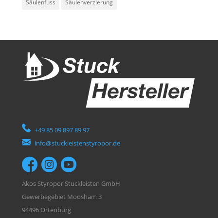
Säulenfuss
Säulenverzierung
+49 85 09 897 89 97
info@stuckleistenstyropor.de
Akos Styropor Stuckleisten GmbH
Gewerbegebiet Moosham 3
94496 Ortenburg