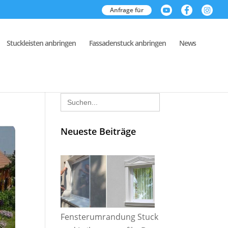
Anfrage für
Stuckleisten anbringen
Fassadenstuck anbringen
News
Search
for:
Neueste Beiträge
Fensterumrandung Stuck