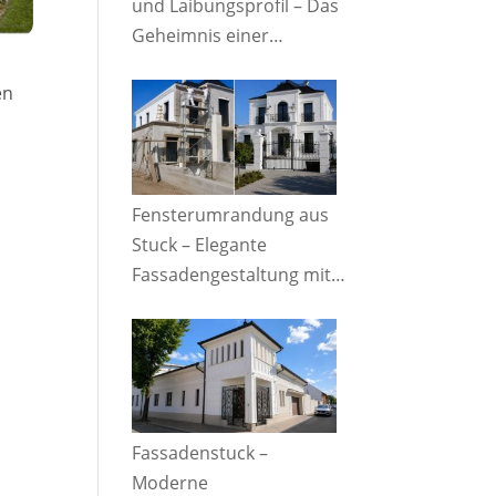
und Laibungsprofil – Das
Geheimnis einer
perfekten Fassade
en
Fensterumrandung aus
Stuck – Elegante
Fassadengestaltung mit
beeindruckendem
Vorher-Nachher-Effekt
Fassadenstuck –
Moderne