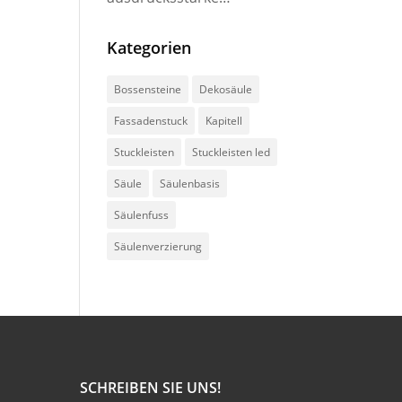
Fensterumrahmungen
Kategorien
Bossensteine
Dekosäule
Fassadenstuck
Kapitell
Stuckleisten
Stuckleisten led
Säule
Säulenbasis
Säulenfuss
Säulenverzierung
SCHREIBEN SIE UNS!