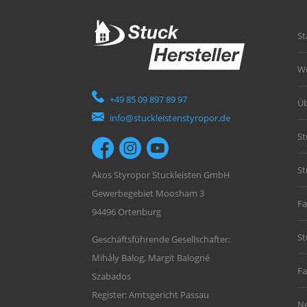
St
W
+49 85 09 897 89 97
Üb
info@stuckleistenstyropor.de
St
St
Akos Styropor Stuckleisten GmbH
Gewerbegebiet Moosham 3
Fa
94496 Ortenburg
St
Geschäftsführende Gesellschafter:
Mihály Balog, Margit Balogné
Fa
Szabados
Register: Amtsgericht Passau
N