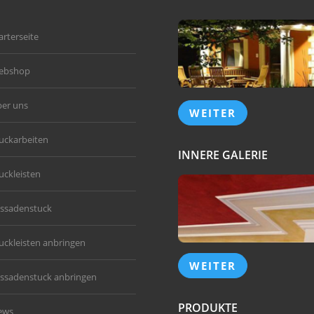
arterseite
ebshop
er uns
WEITER
uckarbeiten
INNERE GALERIE
uckleisten
ssadenstuck
uckleisten anbringen
WEITER
ssadenstuck anbringen
PRODUKTE
ews