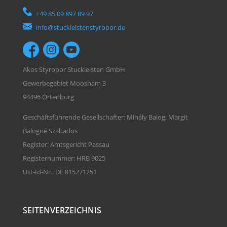
+49 85 09 897 89 97
info@stuckleistenstyropor.de
Akos Styropor Stuckleisten GmbH
Gewerbegebiet Moosham 3
94496 Ortenburg
Geschäftsführende Gesellschafter: Mihály Balog, Margit
Balogné Szabados
Register: Amtsgericht Passau
Registernummer: HRB 9025
Ust-Id-Nr.: DE 815271251
SEITENVERZEICHNIS