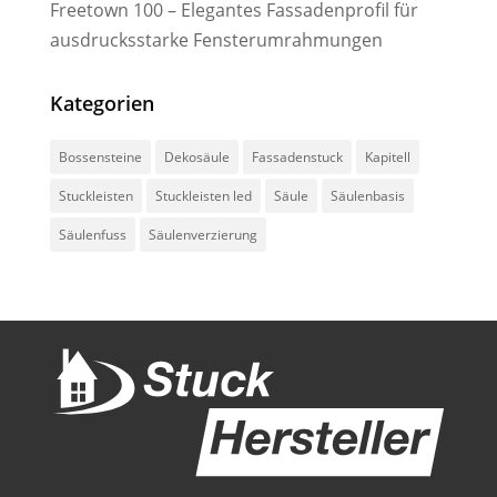
Freetown 100 – Elegantes Fassadenprofil für
ausdrucksstarke Fensterumrahmungen
Kategorien
Bossensteine
Dekosäule
Fassadenstuck
Kapitell
Stuckleisten
Stuckleisten led
Säule
Säulenbasis
Säulenfuss
Säulenverzierung