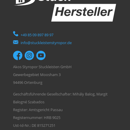
+49 85 09 897 89 97
info@stuckleistenstyropor.de
Akos Styropor Stuckleisten GmbH
Gewerbegebiet Moosham 3
94496 Ortenburg
Geschäftsführende Gesellschafter: Mihály Balog, Margit
Balogné Szabados
Register: Amtsgericht Passau
Registernummer: HRB 9025
Ust-Id-Nr.: DE 815271251