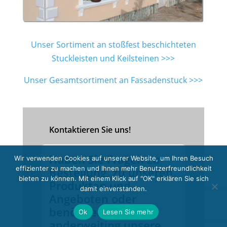
Unser Sortiment an stoßfest beschichteten
Stuckleisten und Keilsteinen >>>
Unser Gesamtsortiment an Fassadenstuck >>>
Kontaktieren Sie uns!
Haben Sie Fragen zu
Wir verwenden Cookies auf unserer Website, um Ihren Besuch
effizienter zu machen und Ihnen mehr Benutzerfreundlichkeit
Bestellung, zu unseren
bieten zu können. Mit einem Klick auf "OK" erklären Sie sich
Produkten und
damit einverstanden.
Angeboten oder
benötigen Sie
Ok
Lesen Sie mehr
anderweiting unsere