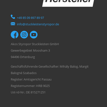
+49 85 09 897 89 97
info@stuckleistenstyropor.de
Akos Styropor Stuckleisten GmbH
Gewerbegebiet Moosham 3
94496 Ortenburg
Geschäftsführende Gesellschafter: Mihály Balog, Margit
Balogné Szabados
Register: Amtsgericht Passau
Registernummer: HRB 9025
Ust-Id-Nr.: DE 815271251