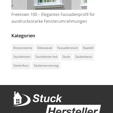
Freetown 100 – Elegantes Fassadenprofil für
ausdrucksstarke Fensterumrahmungen
Kategorien
Bossensteine
Dekosäule
Fassadenstuck
Kapitell
Stuckleisten
Stuckleisten led
Säule
Säulenbasis
Säulenfuss
Säulenverzierung