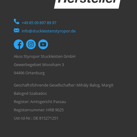
+49 85 09 897 89 97
info@stuckleistenstyropor.de
Akos Styropor Stuckleisten GmbH
Gewerbegebiet Moosham 3
94496 Ortenburg
Geschäftsführende Gesellschafter: Mihály Balog, Margit
Balogné Szabados
Register: Amtsgericht Passau
Registernummer: HRB 9025
Ust-Id-Nr.: DE 815271251