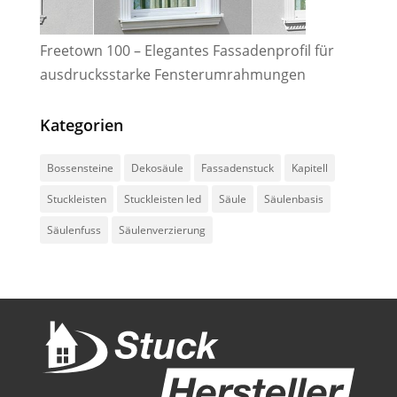
Freetown 100 – Elegantes Fassadenprofil für
ausdrucksstarke Fensterumrahmungen
Kategorien
Bossensteine
Dekosäule
Fassadenstuck
Kapitell
Stuckleisten
Stuckleisten led
Säule
Säulenbasis
Säulenfuss
Säulenverzierung